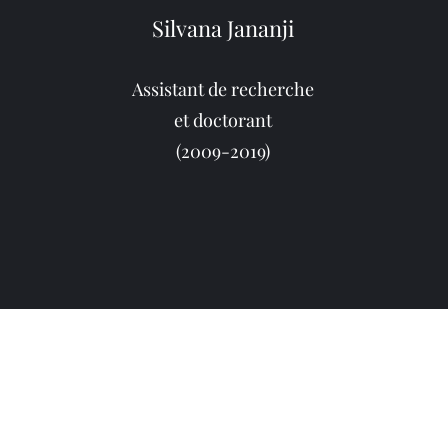
Silvana Jananji
Assistant de recherche
et doctorant
(2009-2019)
Le laboratoire Hickson
gilles.hickson@umontreal.ca
(514) 345-2189